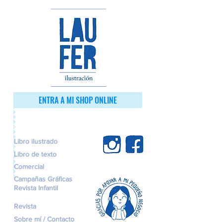
ENTRA A MI SHOP ONLINE
Libro ilustrado
Libro de texto
Comercial
Campañas Gráficas
Revista Infantil
Revista
Sobre mí / Contacto