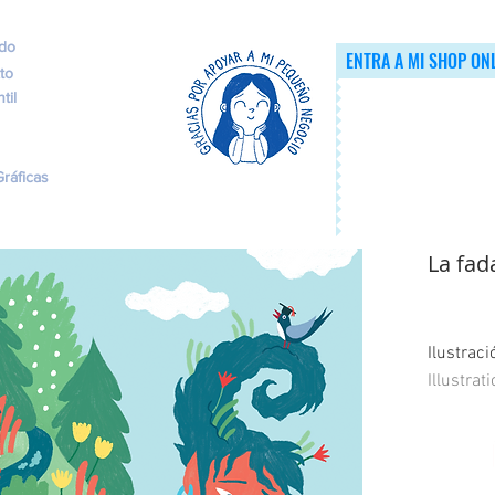
ado
ENTRA A MI SHOP ON
to
til
ráficas
La fad
Ilustrac
Illustra