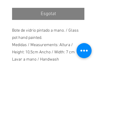
normal
d'oferta
Esgotat
Bote de vidrio pintado a mano. / Glass
pot hand painted.
Medidas / Measurements: Altura /
Height: 10,5cm Ancho / Width: 7 cm
Lavar a mano / Handwash
Apto para microondas / Apt to
microwave*
INFORMACIÓN DEL
PRODUCTO
Bote de vidrio pintado a mano. / Glass
POLÍTICA DE DEVOLUCIÓN Y
pot hand painted.
REEMBOLSO
Medidas / Measurements: Altura /
Height: 10,5cm Ancho / Width: 7 cm
1. En caso de no estar satisfecho con la