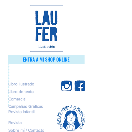
ENTRA A MI SHOP ONLINE
Libro ilustrado
Libro de texto
Comercial
Campañas Gráficas
Revista Infantil
Revista
Sobre mí / Contacto