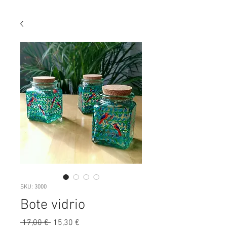
SKU: 3000
Bote vidrio
Preu
Preu
 17,00 € 
15,30 €