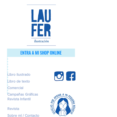
ENTRA A MI SHOP ONLINE
Libro ilustrado
Libro de texto
Comercial
Campañas Gráficas
Revista Infantil
Revista
Sobre mí / Contacto