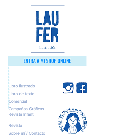
ENTRA A MI SHOP ONLINE
Libro ilustrado
Libro de texto
Comercial
Campañas Gráficas
Revista Infantil
Revista
Sobre mí / Contacto