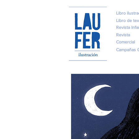
Libro ilustr
Libro de tex
Revista Infan
Revista
Comercial
Campañas G