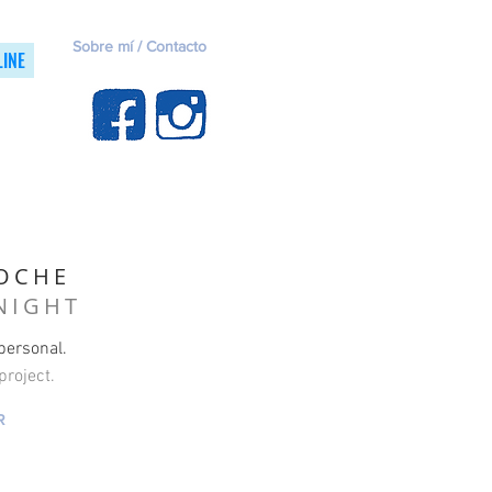
Sobre mí / Contacto
LINE
OCHE
NIGHT
personal.
project.
R