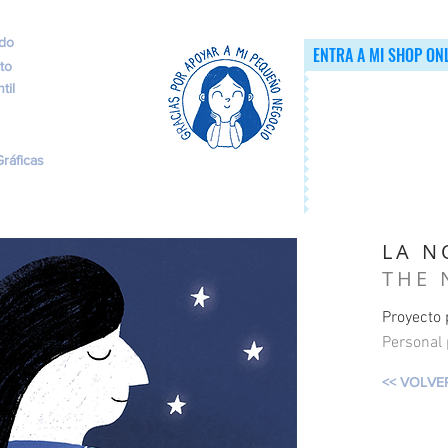
ado
ENTRA A MI SHOP ON
to
til
ráficas
LA N
THE 
Proyecto 
Personal 
<< VOLVE