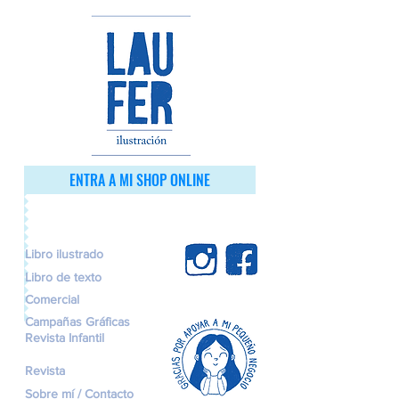
ENTRA A MI SHOP ONLINE
Libro ilustrado
Libro de texto
Comercial
Campañas Gráficas
Revista Infantil
Revista
Sobre mí / Contacto