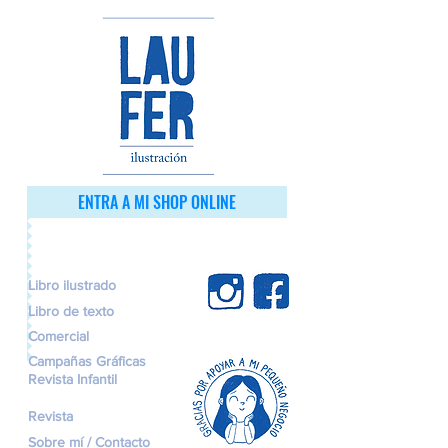
ENTRA A MI SHOP ONLINE
Libro ilustrado
Libro de texto
Comercial
Campañas Gráficas
Revista Infantil
Revista
Sobre mí / Contacto