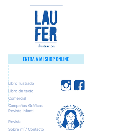
ENTRA A MI SHOP ONLINE
Libro ilustrado
Libro de texto
Comercial
Campañas Gráficas
Revista Infantil
Revista
Sobre mí / Contacto