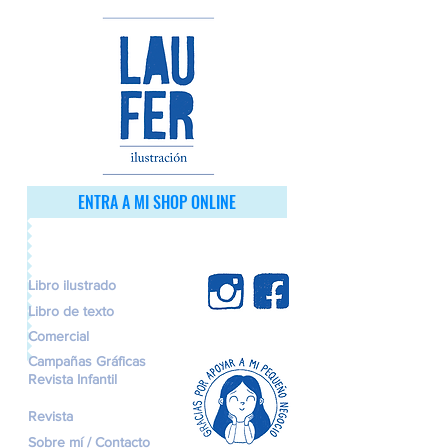
ENTRA A MI SHOP ONLINE
Libro ilustrado
Libro de texto
Comercial
Campañas Gráficas
Revista Infantil
Revista
Sobre mí / Contacto