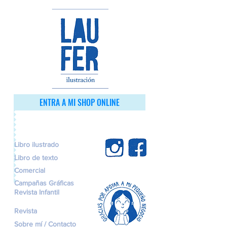
ENTRA A MI SHOP ONLINE
Libro ilustrado
Libro de texto
Comercial
Campañas Gráficas
Revista Infantil
Revista
Sobre mí / Contacto