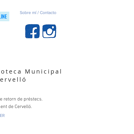
Sobre mí / Contacto
LINE
ioteca Municipal
ervelló
e retorn de préstecs.
ent de Cervelló.
VER