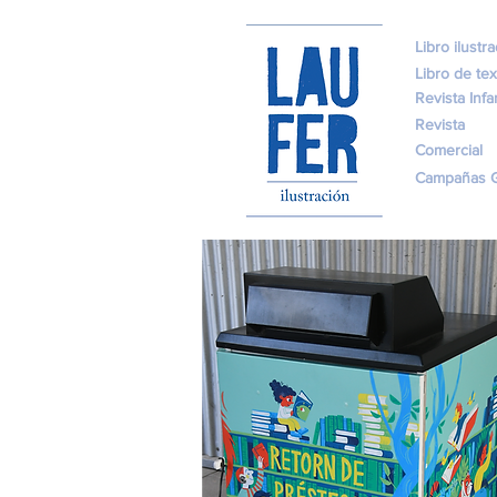
Libro ilustr
Libro de tex
Revista Infan
Revista
Comercial
Campañas G