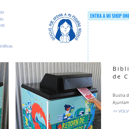
ado
ENTRA A MI SHOP ON
to
til
ráficas
Bibl
de C
Bustia d
Ajuntam
<< VOL