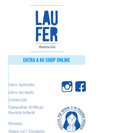
ENTRA A MI SHOP ONLINE
Libro ilustrado
Libro de texto
Comercial
Campañas Gráficas
Revista Infantil
Revista
Sobre mí / Contacto