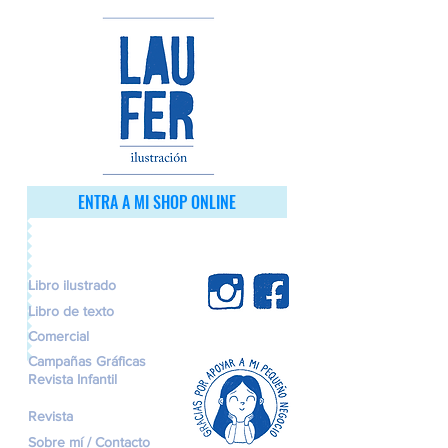
ENTRA A MI SHOP ONLINE
Libro ilustrado
Libro de texto
Comercial
Campañas Gráficas
Revista Infantil
Revista
Sobre mí / Contacto